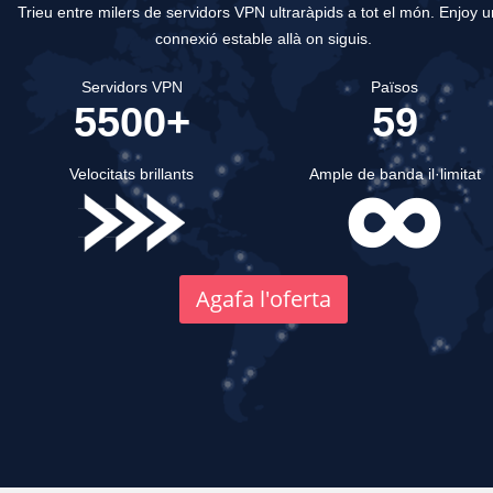
Trieu entre milers de servidors VPN ultraràpids a tot el món.
Enjoy u
connexió estable allà on siguis.
Servidors VPN
Països
5500+
59
Velocitats brillants
Ample de banda il·limitat
Agafa l'oferta