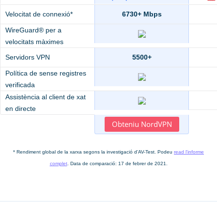
Velocitat de connexió*
6730+ Mbps
WireGuard® per a
velocitats màximes
Servidors VPN
5500+
Política de sense registres
verificada
Assistència al client de xat
en directe
Obteniu NordVPN
* Rendiment global de la xarxa segons la investigació d'AV-Test. Podeu
read l'informe
complet
. Data de comparació: 17 de febrer de 2021.