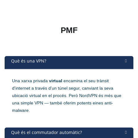
PMF
Què és una VPN?
Una xarxa privada
virtual
encamina el seu trànsit
d'internet a través d'un túnel segur, canviant la seva
ubicació virtual en el procés. Però NordVPN és més que
una simple VPN — també oferim potents eines anti-
malware.
Què és el commutador automàtic?