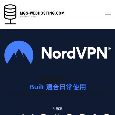
切
換
導
覽
網絡安全。
Built 適合日常使用
保護您的連接並隱藏您的 IP。
Block 惡意軟件，跟踪器和廣
告。
可用於