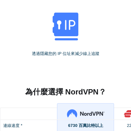
透過隱藏您的 IP 位址來減少線上追蹤
為什麼選擇 NordVPN？
連線速度 *
6730 百萬比特以上
2