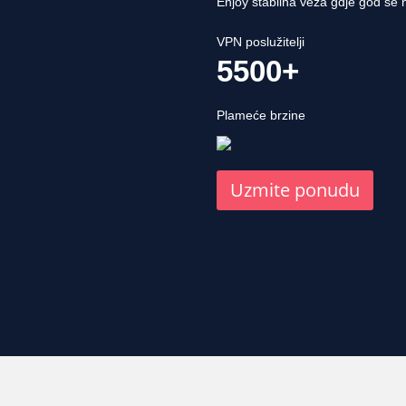
Enjoy stabilna veza gdje god se na
VPN poslužitelji
5500+
Plameće brzine
Uzmite ponudu