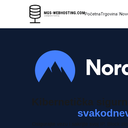
Početna
Trgovina
Novo
Kibernetička sigurn
svakodne
Osigurajte vezu i sakrijte svoj IP.
Block zlo