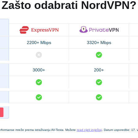
Zašto odabrati NordVPN?
2200+ Mbps
3320+ Mbps
3000+
200+
rformanse mreže prema istraživanju AV-Testa. Možete
read cijeli izvještaj
. Datum usporedbe: 17. v