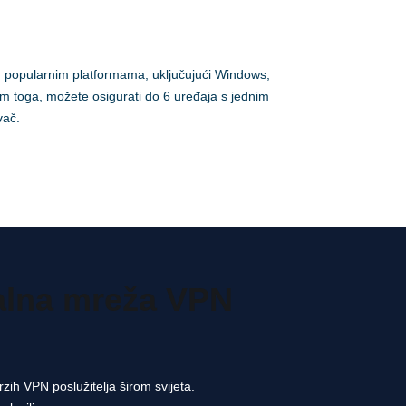
 popularnim platformama, uključujući Windows,
m toga, možete osigurati do 6 uređaja s jednim
vač.
alna mreža VPN
ih VPN poslužitelja širom svijeta.