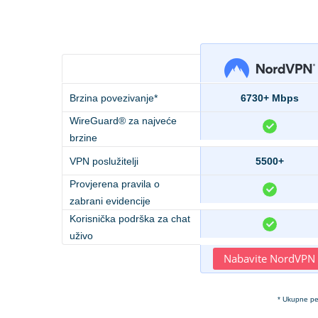
Brzina povezivanje*
6730+ Mbps
WireGuard® za najveće
brzine
VPN poslužitelji
5500+
Provjerena pravila o
zabrani evidencije
Korisnička podrška za chat
uživo
Nabavite NordVPN
* Ukupne pe