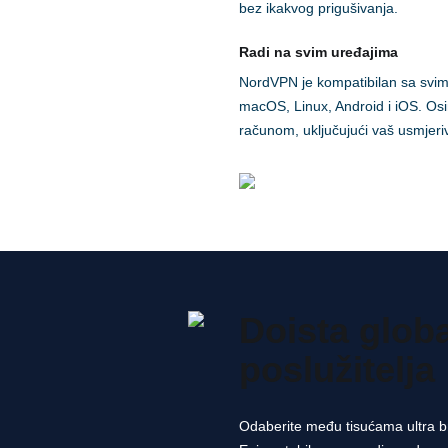
bez ikakvog prigušivanja.
Radi na svim uređajima
NordVPN je kompatibilan sa svim
macOS, Linux, Android i iOS. Osi
računom, uključujući vaš usmjeri
Doista glob
poslužitelja
Odaberite među tisućama ultra brz