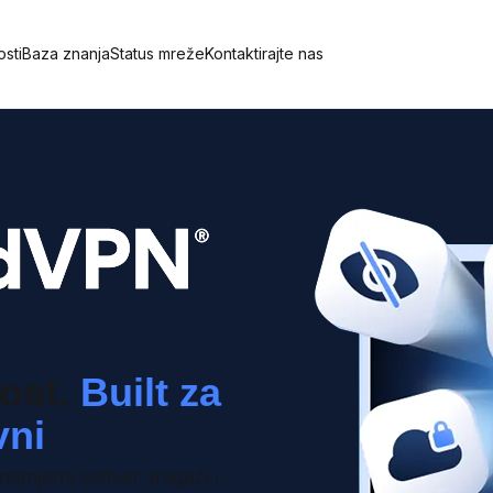
sti
Baza znanja
Status mreže
Kontaktirajte nas
ost.
Built za
vni
namjerni softver, tragači i