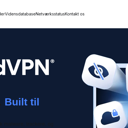
der
Vidensdatabase
Netværksstatus
Kontakt os
.
Built til
g
k malware, trackere, og