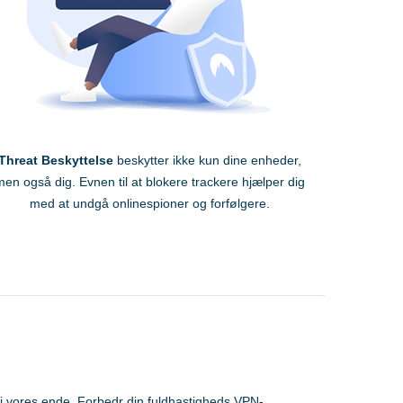
Threat Beskyttelse
beskytter ikke kun dine enheder,
en også dig. Evnen til at blokere trackere hjælper dig
med at undgå onlinespioner og forfølgere.
i vores ende. Forbedr din fuldhastigheds VPN-