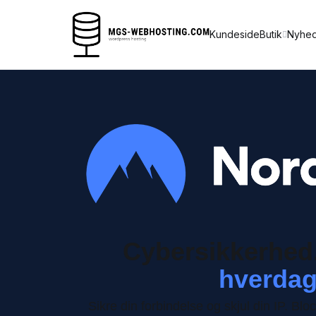
Kundeside
Butik
Nyhe
Cybersikkerhed
hverda
Sikre din forbindelse og skjul din IP.
Bloc