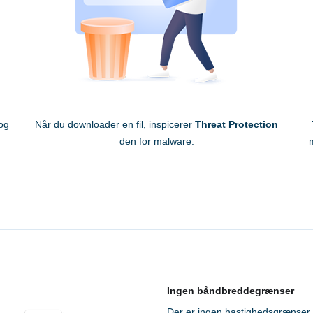
og
Når du downloader en fil, inspicerer
Threat Protection
den for malware.
m
Ingen båndbreddegrænser
Der er ingen hastighedsgrænser 