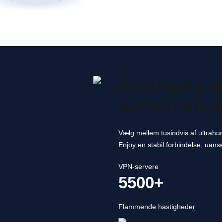
Et virkelig 
servernetv
Vælg mellem tusindvis af ultrahu
Enjoy en stabil forbindelse, uans
VPN-servere
5500+
Flammende hastigheder