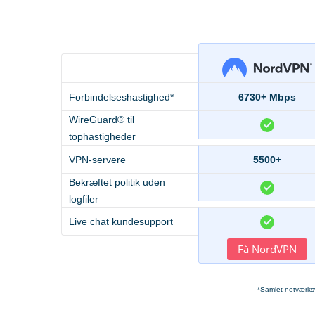
Forbindelseshastighed*
6730+ Mbps
WireGuard® til
tophastigheder
VPN-servere
5500+
Bekræftet politik uden
logfiler
Live chat kundesupport
Få NordVPN
*Samlet netværksy