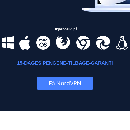
Tilgængelig på
15-DAGES PENGENE-TILBAGE-GARANTI
Få NordVPN