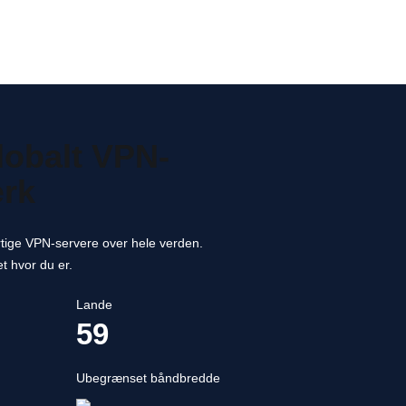
globalt VPN-
ærk
rtige VPN-servere over hele verden.
et hvor du er.
Lande
59
Ubegrænset båndbredde