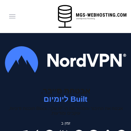
הפעלת
ניווט
אבטחת סייבר.
Built ליומיום
אבטח את החיבור והסתיר את ה- IP שלך.
Block תוכנות זדוניות,
עוקבים ומודעות.
זמין ב