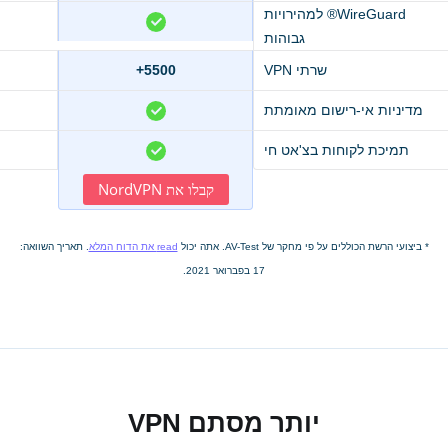
WireGuard® למהירויות
גבוהות
שרתי VPN
5500+
מדיניות אי-רישום מאומתת
תמיכת לקוחות בצ'אט חי
קבלו את NordVPN
* ביצועי הרשת הכוללים על פי מחקר של AV-Test. אתה יכול
read את הדוח המלא
. תאריך השוואה:
17 בפברואר 2021.
יותר מסתם VPN