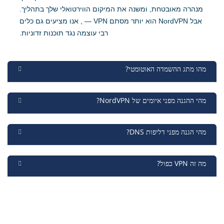
מנהרה מאובטחת, ומשנה את המיקום הווירטואלי שלך בתהליך.
אבל NordVPN הוא יותר מסתם VPN — , אנו מציעים גם כלים
רבי עוצמה נגד תוכנות זדוניות.
מהו מתג ההשמדה האוטומטי?
מהי ההגנה מפני איומים של NordVPN?
מהי הגנה מפני דליפות DNS?
מה זה VPN כפול?