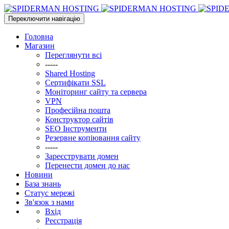
Переключити навігацію
Головна
Магазин
Переглянути всі
-----
Shared Hosting
Сертифікати SSL
Моніторинг сайту та сервера
VPN
Професійна пошта
Конструктор сайтів
SEO Інструменти
Резервне копіювання сайту
-----
Зареєструвати домен
Перенести домен до нас
Новини
База знань
Статус мережі
Зв'язок з нами
Вхід
Реєстрація