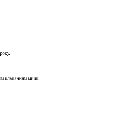
року.
вим клацанням миші.