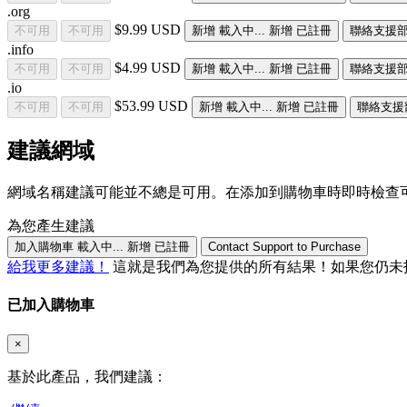
.org
$9.99 USD
不可用
不可用
新增
載入中...
新增
已註冊
聯絡支援
.info
$4.99 USD
不可用
不可用
新增
載入中...
新增
已註冊
聯絡支援
.io
$53.99 USD
不可用
不可用
新增
載入中...
新增
已註冊
聯絡支援
建議網域
網域名稱建議可能並不總是可用。在添加到購物車時即時檢查
為您產生建議
加入購物車
載入中...
新增
已註冊
Contact Support to Purchase
給我更多建議！
這就是我們為您提供的所有結果！如果您仍未
已加入購物車
×
基於此產品，我們建議：