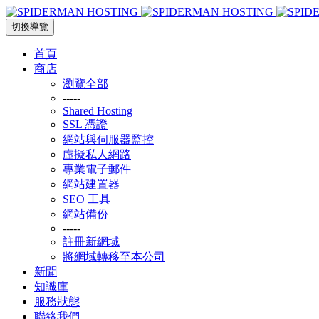
切換導覽
首頁
商店
瀏覽全部
-----
Shared Hosting
SSL 憑證
網站與伺服器監控
虛擬私人網路
專業電子郵件
網站建置器
SEO 工具
網站備份
-----
註冊新網域
將網域轉移至本公司
新聞
知識庫
服務狀態
聯絡我們