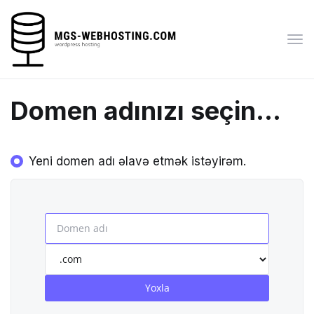
Nav
keçi
Domen adınızı seçin...
Yeni domen adı əlavə etmək istəyirəm.
Yoxla