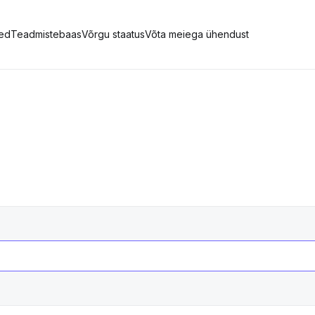
ed
Teadmistebaas
Võrgu staatus
Võta meiega ühendust