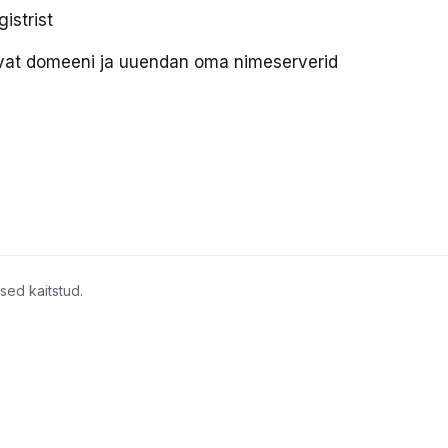
istrist
vat domeeni ja uuendan oma nimeserverid
ed kaitstud.