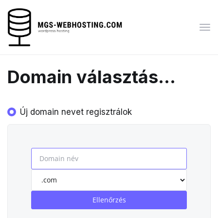
Vált
a
navi
Domain választás...
Új domain nevet regisztrálok
Ellenőrzés