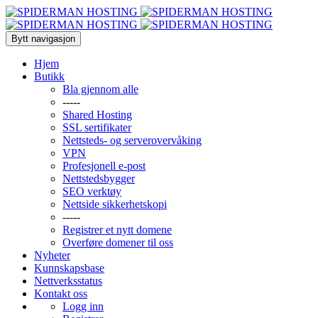
Bytt navigasjon
Hjem
Butikk
Bla gjennom alle
-----
Shared Hosting
SSL sertifikater
Nettsteds- og serverovervåking
VPN
Profesjonell e-post
Nettstedsbygger
SEO verktøy
Nettside sikkerhetskopi
-----
Registrer et nytt domene
Overføre domener til oss
Nyheter
Kunnskapsbase
Nettverksstatus
Kontakt oss
Logg inn