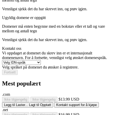
mellom
og
antall tegn
Vennligst sjekk det du har skrevet inn, og prøv igjen.
Ugyldig domene er oppgitt
Domener må enten begynne med en bokstav eller et tall
og vare
mellom
og
antall tegn
Vennligst sjekk det du har skrevet inn, og prøv igjen.
Kontakt oss
Vi oppdaget at domenet du skrev inn er et internasjonalt
domenenavn. For å fortsette, vennligst velg ønsket domenespråk.
Velg språket på domenet du ønsker å registrere.
Fortsett
Mest populært
.com
$13.99 USD
Ikke tilgjengelig
Ikke tilgjengelig
Legg til
Laster...
Lagt til
Opptatt
Kontakt support for å kjøpe
.net
$16.99 USD
Ikke tilgjengelig
Ikke tilgjengelig