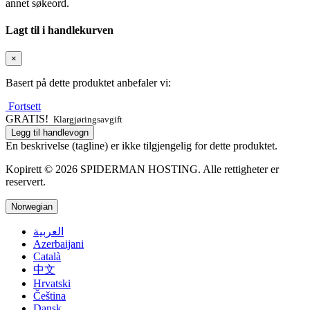
annet søkeord.
Lagt til i handlekurven
×
Basert på dette produktet anbefaler vi:
Fortsett
GRATIS!
Klargjøringsavgift
Legg til handlevogn
En beskrivelse (tagline) er ikke tilgjengelig for dette produktet.
Kopirett © 2026 SPIDERMAN HOSTING. Alle rettigheter er
reservert.
Norwegian
العربية
Azerbaijani
Català
中文
Hrvatski
Čeština
Dansk