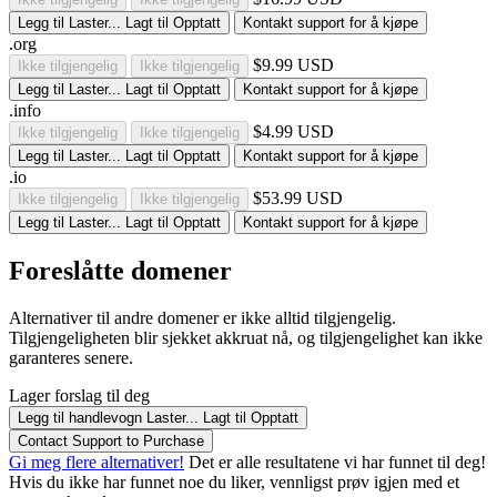
Legg til
Laster...
Lagt til
Opptatt
Kontakt support for å kjøpe
.org
$9.99 USD
Ikke tilgjengelig
Ikke tilgjengelig
Legg til
Laster...
Lagt til
Opptatt
Kontakt support for å kjøpe
.info
$4.99 USD
Ikke tilgjengelig
Ikke tilgjengelig
Legg til
Laster...
Lagt til
Opptatt
Kontakt support for å kjøpe
.io
$53.99 USD
Ikke tilgjengelig
Ikke tilgjengelig
Legg til
Laster...
Lagt til
Opptatt
Kontakt support for å kjøpe
Foreslåtte domener
Alternativer til andre domener er ikke alltid tilgjengelig.
Tilgjengeligheten blir sjekket akkruat nå, og tilgjengelighet kan ikke
garanteres senere.
Lager forslag til deg
Legg til handlevogn
Laster...
Lagt til
Opptatt
Contact Support to Purchase
Gi meg flere alternativer!
Det er alle resultatene vi har funnet til deg!
Hvis du ikke har funnet noe du liker, vennligst prøv igjen med et