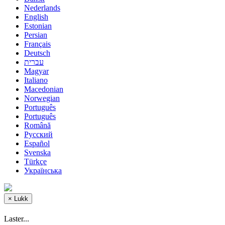
Nederlands
English
Estonian
Persian
Français
Deutsch
עברית
Magyar
Italiano
Macedonian
Norwegian
Português
Português
Română
Русский
Español
Svenska
Türkçe
Українська
×
Lukk
Laster...