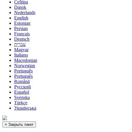
Čeština
Dansk
Nederlands
English
Estonian
Persian
Français
Deutsch
עברית
Magyar
Italiano
Macedonian
Norwegian
Português
Português
Română
Русский
Español
Svenska
Türkçe
Українська
×
Закрыть тикет