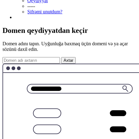
Qeydiyyat
-----
Şifrəmi unutdum?
Domen qeydiyyatdan keçir
Domen adını tapın. Uyğunluğa baxmaq üçün domeni və ya açar
sözünü daxil edin.
Axtar