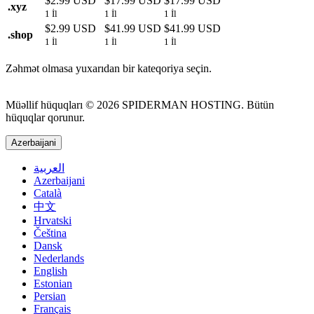
$2.99 USD
$17.99 USD
$17.99 USD
.
xyz
1 İl
1 İl
1 İl
$2.99 USD
$41.99 USD
$41.99 USD
.
shop
1 İl
1 İl
1 İl
Zəhmət olmasa yuxarıdan bir kateqoriya seçin.
Müəllif hüquqları © 2026 SPIDERMAN HOSTING. Bütün
hüquqlar qorunur.
Azerbaijani
العربية
Azerbaijani
Català
中文
Hrvatski
Čeština
Dansk
Nederlands
English
Estonian
Persian
Français