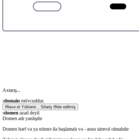
Axtarış...
:domain
mövcuddur.
Əlavə et
Yüklənir...
Sifariş
Əldə edilmiş
:domen
azad deyil
Domen adı yanlışdır
Domen hərf və ya nömrə ilə başlamalı və
-
arası simvol olmalıdır