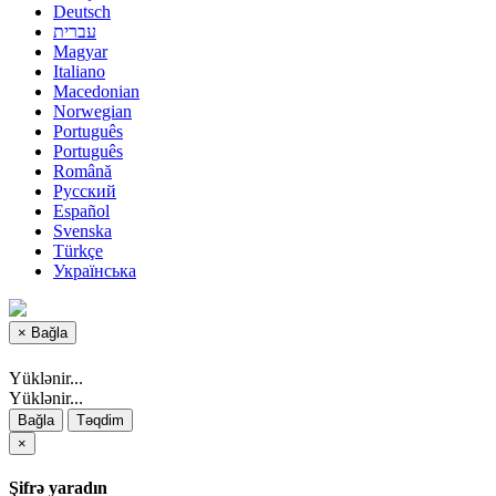
Deutsch
עברית
Magyar
Italiano
Macedonian
Norwegian
Português
Português
Română
Русский
Español
Svenska
Türkçe
Українська
×
Bağla
Yüklənir...
Yüklənir...
Bağla
Təqdim
×
Şifrə yaradın