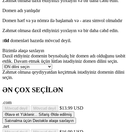
Zəhmət olmasa daxil etdiyinizi yoxlayın və bir daha cəhd edin.
Domen adı yanlışdır
Domen hərf və ya nömrə ilə başlamalı və
-
arası simvol olmalıdır
Zəhmət olmasa daxil etdiyinizi yoxlayın və bir daha cəhd edin.
:tld
domenləri hazırda mövcud deyil.
Bizimlə əlaqə saxlayın
Daxil etdiyiniz domenin beynəlxalq bir domen adı olduğunu təsbit
etdik. Davam etmək üçün lütfən istədiyiniz domen dilini seçin.
Zəhmət olmasa qeydiyyatdan keçirtmək istədiyiniz domenin dilini
seçin.
ƏN ÇOX SEÇİLƏN
.com
$13.99 USD
Mövcud deyil
Mövcud deyil
Əlavə et
Yüklənir...
Sifariş
Əldə edilmiş
Satınalma üçün Dəstəklə əlaqə saxlayın
.net
$16.99 USD