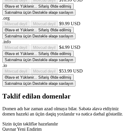
Mövcud deyil
Mövcud deyil
Əlavə et
Yüklənir...
Sifariş
Əldə edilmiş
Satınalma üçün Dəstəklə əlaqə saxlayın
.org
$9.99 USD
Mövcud deyil
Mövcud deyil
Əlavə et
Yüklənir...
Sifariş
Əldə edilmiş
Satınalma üçün Dəstəklə əlaqə saxlayın
.info
$4.99 USD
Mövcud deyil
Mövcud deyil
Əlavə et
Yüklənir...
Sifariş
Əldə edilmiş
Satınalma üçün Dəstəklə əlaqə saxlayın
.io
$53.99 USD
Mövcud deyil
Mövcud deyil
Əlavə et
Yüklənir...
Sifariş
Əldə edilmiş
Satınalma üçün Dəstəklə əlaqə saxlayın
Təklif edilən domenlər
Domen adı hər zaman azad olmaya bilər. Səbətə əlavə etdiyiniz
domen hazırki an üçün dəqiq yoxlanılır və nəticə dərhal göstərilir.
Sizin üçün təkliflər hazırlanılır
Qaynar
Yeni
Endirim