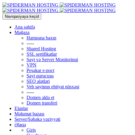
Naviqasiyaya keçid
Ana səhifə
Mağaza
Hamısına baxın
-----
Shared Hosting
SSL sertifikatlar
Sayt və Server Monitorinqi
VPN
Peşəkar e-poçt
Sayt qurucusu
SEO alətləri
Veb saytının ehtiyat nüsxəsi
-----
Domen əldə et
Domen transferi
Elanlar
Məlumat bazası
Server/Şəbəkə vəziyyəti
Əlaqə
Giriş