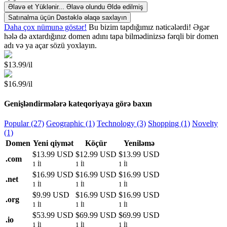
Əlavə et
Yüklənir...
Əlavə olundu
Əldə edilmiş
Satınalma üçün Dəstəklə əlaqə saxlayın
Daha çox nümunə göstər!
Bu bizim tapdığımız nəticələrdi! Əgər
hələ də axtardığınız domen adını tapa bilmədinizsə fərqli bir domen
adı və ya açar sözü yoxlayın.
$13.99/il
$16.99/il
Genişləndirmələrə kateqoriyaya görə baxın
Popular (27)
Geographic (1)
Technology (3)
Shopping (1)
Novelty
(1)
Domen
Yeni qiymət
Köçür
Yeniləmə
$13.99 USD
$12.99 USD
$13.99 USD
.
com
1 İl
1 İl
1 İl
$16.99 USD
$16.99 USD
$16.99 USD
.
net
1 İl
1 İl
1 İl
$9.99 USD
$16.99 USD
$16.99 USD
.
org
1 İl
1 İl
1 İl
$53.99 USD
$69.99 USD
$69.99 USD
.
io
1 İl
1 İl
1 İl