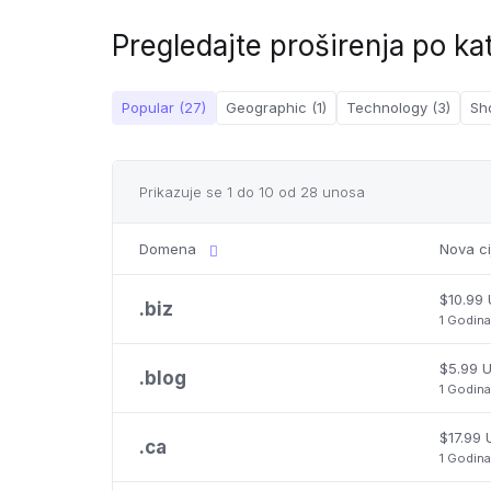
Pregledajte proširenja po ka
Popular (27)
Geographic (1)
Technology (3)
Sh
Prikazuje se 1 do 10 od 28 unosa
Domena
Nova c
$10.99
.
biz
1 Godina
$5.99 
.
blog
1 Godina
$17.99
.
ca
1 Godina