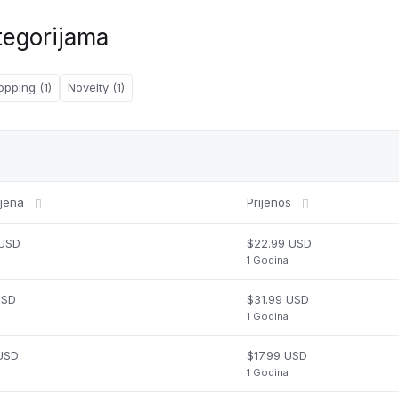
tegorijama
opping (1)
Novelty (1)
ijena
Prijenos
 USD
$22.99 USD
1 Godina
USD
$31.99 USD
1 Godina
 USD
$17.99 USD
1 Godina