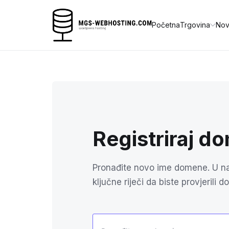
Početna
Trgovina
Nov
Registriraj d
Pronađite novo ime domene. U nas
ključne riječi da biste provjerili d