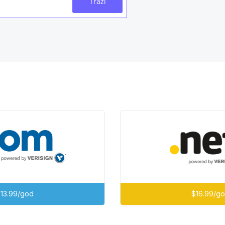
Traži
13.99/god
$16.99/g