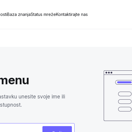
osti
Baza znanja
Status mreže
Kontaktirajte nas
omenu
tavku unesite svoje ime ili
ostupnost.