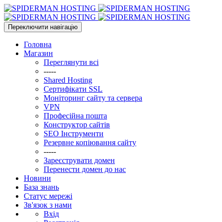
Переключити навігацію
Головна
Магазин
Переглянути всі
-----
Shared Hosting
Сертифікати SSL
Моніторинг сайту та сервера
VPN
Професійна пошта
Конструктор сайтів
SEO Інструменти
Резервне копіювання сайту
-----
Зареєструвати домен
Перенести домен до нас
Новини
База знань
Статус мережі
Зв'язок з нами
Вхід