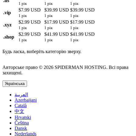
.
us
1 рік
1 рік
1 рік
$7.99 USD
$39.99 USD
$39.99 USD
.
vip
1 рік
1 рік
1 рік
$2.99 USD
$17.99 USD
$17.99 USD
.
xyz
1 рік
1 рік
1 рік
$2.99 USD
$41.99 USD
$41.99 USD
.
shop
1 рік
1 рік
1 рік
Будь ласка, виберіть категорію зверху.
Авторське право © 2026 SPIDERMAN HOSTING. Всі права
захищені.
Українська
العربية
Azerbaijani
Català
中文
Hrvatski
Čeština
Dansk
Nederlands