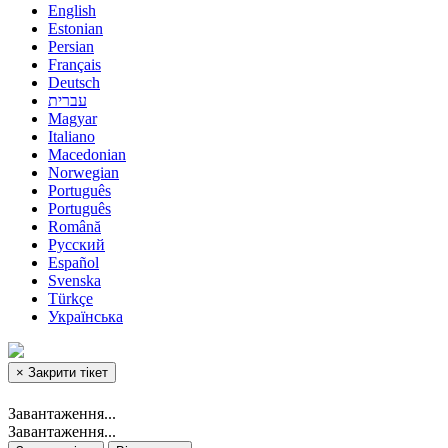
English
Estonian
Persian
Français
Deutsch
עברית
Magyar
Italiano
Macedonian
Norwegian
Português
Português
Română
Русский
Español
Svenska
Türkçe
Українська
×
Закрити тікет
Завантаження...
Завантаження...