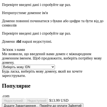
Перевірте введені дані і спробуйте ще раз.
Неприпустиме доменне ім'я
Домени повинні починатися з букви або цифри
та бути від
до
символів
Перевірте введені дані і спробуйте ще раз.
Домени
:tld
наразі недоступні.
Зв'язок з нами
Ми виявили, що введений вами домен є міжнародним
доменним іменем. Щоб продовжити, виберіть потрібну мову
домену.
Будь ласка, виберіть мову домену, який ви хочете
зареєструвати.
Популярне
.com
$13.99 USD
Недоступний
Недоступний
Додати
Завантаження...
Перейти до оплати
Зайнятий