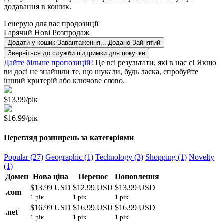
додавання в кошик.
Генерую для вас продозиції
Гарячий
Нові
Розпродаж
Додати у кошик
Завантаження...
Додано
Зайнятий
Зверніться до служби підтримки для покупки
Дайте більше пропозицій!
Це всі результати, які в нас є! Якщо
ви досі не знайшли те, що шукали, будь ласка, спробуйте
інший критерій або ключове слово.
$13.99/рік
$16.99/рік
Перегляд розширень за категоріями
Popular (27)
Geographic (1)
Technology (3)
Shopping (1)
Novelty
(1)
Домен
Нова ціна
Перенос
Поновлення
$13.99 USD
$12.99 USD
$13.99 USD
.
com
1 рік
1 рік
1 рік
$16.99 USD
$16.99 USD
$16.99 USD
.
net
1 рік
1 рік
1 рік