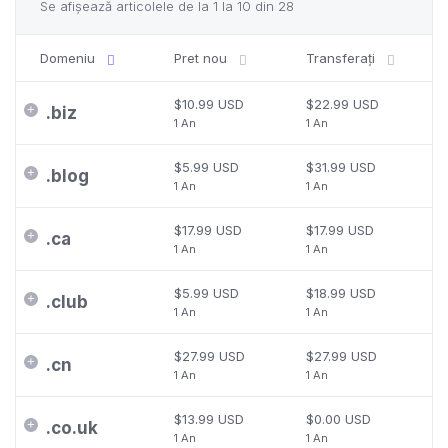
Se afișează articolele de la 1 la 10 din 28
Domeniu
Pret nou
Transferați
$10.99 USD
$22.99 USD
.
biz
1 An
1 An
$5.99 USD
$31.99 USD
.
blog
1 An
1 An
$17.99 USD
$17.99 USD
.
ca
1 An
1 An
$5.99 USD
$18.99 USD
.
club
1 An
1 An
$27.99 USD
$27.99 USD
.
cn
1 An
1 An
$13.99 USD
$0.00 USD
.
co.uk
1 An
1 An