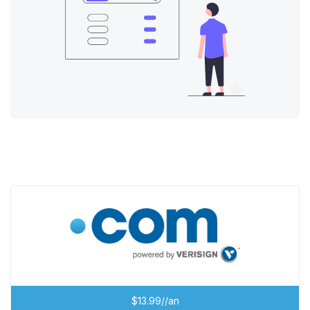
$13.99//an