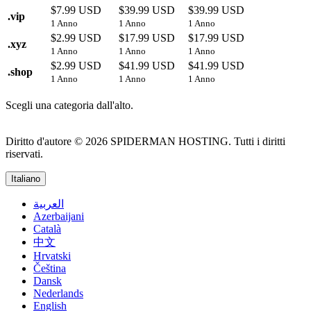
$7.99 USD
$39.99 USD
$39.99 USD
.
vip
1 Anno
1 Anno
1 Anno
$2.99 USD
$17.99 USD
$17.99 USD
.
xyz
1 Anno
1 Anno
1 Anno
$2.99 USD
$41.99 USD
$41.99 USD
.
shop
1 Anno
1 Anno
1 Anno
Scegli una categoria dall'alto.
Diritto d'autore © 2026 SPIDERMAN HOSTING. Tutti i diritti
riservati.
Italiano
العربية
Azerbaijani
Català
中文
Hrvatski
Čeština
Dansk
Nederlands
English