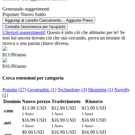
Generando suggerimenti
Popolare
Nuovo
Saldo
Aggiungi al carrello
Caricamento...
Aggiunto
Preso
Contatta l'assistenza per l'acquisto
Ulteriori suggerimenti!
Questo è tutto ciò che abbiamo per te! Se
non hai ancora trovato ciò che stai cercando, prova un termine di
ricerca o una parola chiave diversa.
$13.99/anno
$16.99/anno
Cerca estensioni per categoria
Popular (27)
Geographic (1)
Technology (3)
Shopping (1)
Novelty
(1)
Dominio
Nuovo prezzo
Trasferimento
Rinnovo
$13.99 USD
$12.99 USD
$13.99 USD
.
com
1 Anno
1 Anno
1 Anno
$16.99 USD
$16.99 USD
$16.99 USD
.
net
1 Anno
1 Anno
1 Anno
$9.99 USD
$16.99 USD
$16.99 USD
.
org