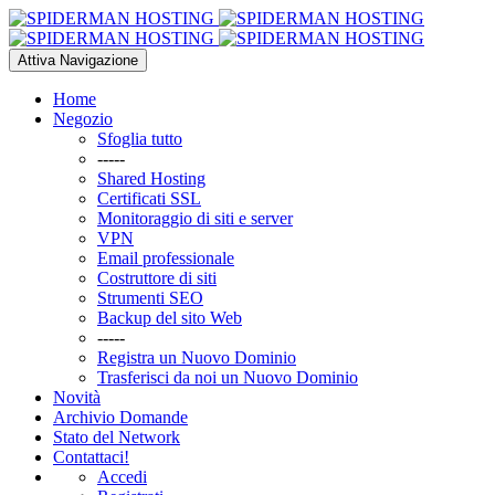
Attiva Navigazione
Home
Negozio
Sfoglia tutto
-----
Shared Hosting
Certificati SSL
Monitoraggio di siti e server
VPN
Email professionale
Costruttore di siti
Strumenti SEO
Backup del sito Web
-----
Registra un Nuovo Dominio
Trasferisci da noi un Nuovo Dominio
Novità
Archivio Domande
Stato del Network
Contattaci!
Accedi