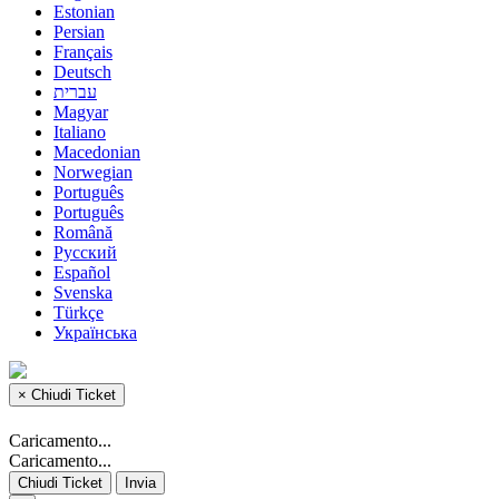
Estonian
Persian
Français
Deutsch
עברית
Magyar
Italiano
Macedonian
Norwegian
Português
Português
Română
Русский
Español
Svenska
Türkçe
Українська
×
Chiudi Ticket
Caricamento...
Caricamento...
Chiudi Ticket
Invia