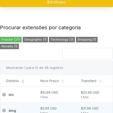
$16.99/ano
Procurar extensões por categoria
Popular (27)
Geographic (1)
Technology (3)
Shopping (1)
Novelty (1)
Mostrando 1 para 10 de 28 registros
Domínio
Novo Preço
Transferir
$10.99 USD
$22.99 USD
.
biz
1 Ano
1 Ano
$5.99 USD
$31.99 USD
.
blog
1 Ano
1 Ano