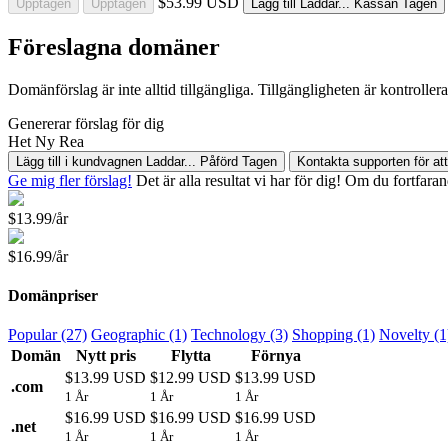
$53.99 USD
Upptagen
Upptagen
Lägg till
Laddar...
Kassan
Tagen
Föreslagna domäner
Domänförslag är inte alltid tillgängliga. Tillgängligheten är kontrolle
Genererar förslag för dig
Het
Ny
Rea
Lägg till i kundvagnen
Laddar...
Påförd
Tagen
Kontakta supporten för at
Ge mig fler förslag!
Det är alla resultat vi har för dig! Om du fortfarand
$13.99/år
$16.99/år
Domänpriser
Popular (27)
Geographic (1)
Technology (3)
Shopping (1)
Novelty (1
Domän
Nytt pris
Flytta
Förnya
$13.99 USD
$12.99 USD
$13.99 USD
.
com
1 År
1 År
1 År
$16.99 USD
$16.99 USD
$16.99 USD
.
net
1 År
1 År
1 År