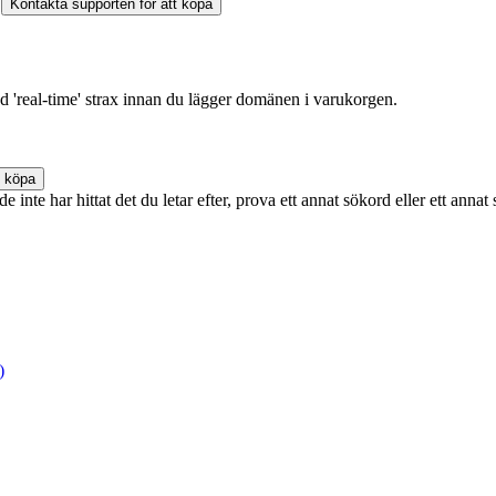
Kontakta supporten för att köpa
rad 'real-time' strax innan du lägger domänen i varukorgen.
t köpa
e inte har hittat det du letar efter, prova ett annat sökord eller ett annat
)