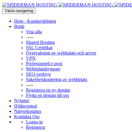
Växla navigering
Hem - Kundavdelning
Butik
Visa alla
-----
Shared Hosting
SSL Certifikat
Övervakning av webbplats och server
VPN
Professionell e-post
Webbplatsbyggare
SEO-verktyg
Säkerhetskopiering av webbplats
-----
Registrera en ny domän
Flytta en domän till oss
Nyheter
Hjälpcentral
Nätverksstatus
Kontakta Oss
Logga in
Registrera