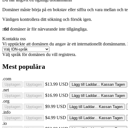
Domäner måste börja på en bokstav eller siffra
och vara mellan
och
t
Vänligen kontrollera ditt sökning och försök igen.
:tld
domäner är för närvarande inte tillgängliga.
Kontakta oss
Vi upptäckte att domänen du angav är ett internationellt domännamn. F
Välj språk för domänen du vill registrera.
Mest populära
.com
$13.99 USD
Upptagen
Upptagen
Lägg till
Laddar...
Kassan
Tagen
.net
$16.99 USD
Upptagen
Upptagen
Lägg till
Laddar...
Kassan
Tagen
.org
$9.99 USD
Upptagen
Upptagen
Lägg till
Laddar...
Kassan
Tagen
.info
$4.99 USD
Upptagen
Upptagen
Lägg till
Laddar...
Kassan
Tagen
.io